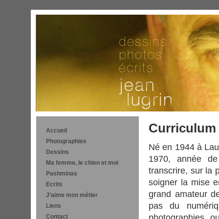
Curriculum 
Accueil
Photographies
Né en 1944 à Laus
Dessins
1970, année de 
Ma femme, le chien et moi
transcrire, sur la
Pashminas
soigner la mise e
Ecrits
grand amateur de 
(Français) A toi, maman
J’aime mon métier
(Français) Adieu, le père
Ami Nicollier
pas du numériq
Liens
(Français) Américain au
Christian et Bente Reber
photographies ou
Contact