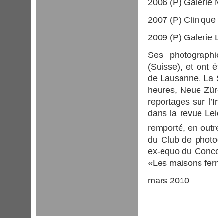
2006 (P) Galerie 
(Français) Répéééééétitif
Raymond Nicollier
(Français) Si si, tu souris
Reto Terzi
2007 (P) Clinique
(Français) Sur le banc
Stephan Vouillamoz
(Français) Ta confiance
Sunny Borloz
2009 (P) Galerie 
Thomas Schmidt
Ses photographi
(Suisse), et ont 
de Lausanne, La S
heures, Neue Zürc
reportages sur l’I
dans la revue Lei
remporté, en outre
du Club de photo
ex-equo du Concour
«Les maisons ferm
mars 2010